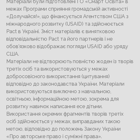
Матеріали були підготовлені ГО «Смарт Освіта» в
межах Програми сприяння громадській активності
«Долучайся!», що фінансується Агентством США з
міжнародного розвитку (USAID) та здійснюється
Pact в Україні. Зміст матеріалів є винятковою
відповідальністю Pact та його партнерів і не
обов’язково відображає погляди USAID або уряду
США.
Матеріали не відтворюють повністю жоден із творів
третіх осіб та використовуються у межах
добросовісного використання (цитування)
відповідно до законодавства України. Матеріали
використовуються виключно з навчальною,
освітньою, інформаційною метою, зокрема для
розвитку навичок написання есе дітьми.
Використання окремих фрагментів творів третіх
осіб здійснюється у межах, виправданих такою
метою, відповідно до положень Закону України
«Про авторське право і суміжні права».