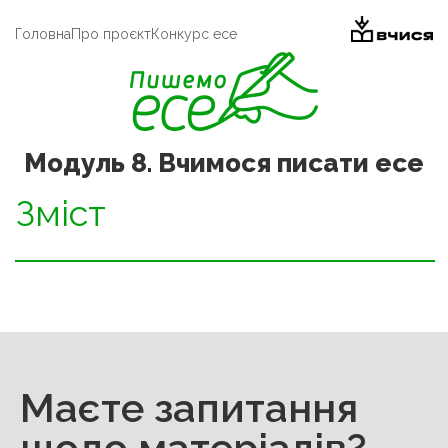
Головна
Про проєкт
Конкурс есе
Модуль 8. Вчимося писати есе
Зміст
Маєте запитання
щодо матеріалів?