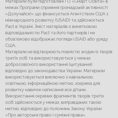
Матеріали були підготовлені ГО «Смарт Освіта» в
межах Програми сприяння громадській активності
«Долучайся!», що фінансується Агентством США з
міжнародного розвитку (USAID) та здійснюється
Pact в Україні. Зміст матеріалів є винятковою
відповідальністю Pact та його партнерів і не
обов’язково відображає погляди USAID або уряду
США.
Матеріали не відтворюють повністю жоден із творів
третіх осіб та використовуються у межах
добросовісного використання (цитування)
відповідно до законодавства України. Матеріали
використовуються виключно з навчальною,
освітньою, інформаційною метою, зокрема для
розвитку навичок написання есе дітьми.
Використання окремих фрагментів творів третіх
осіб здійснюється у межах, виправданих такою
метою, відповідно до положень Закону України
«Про авторське право і суміжні права».