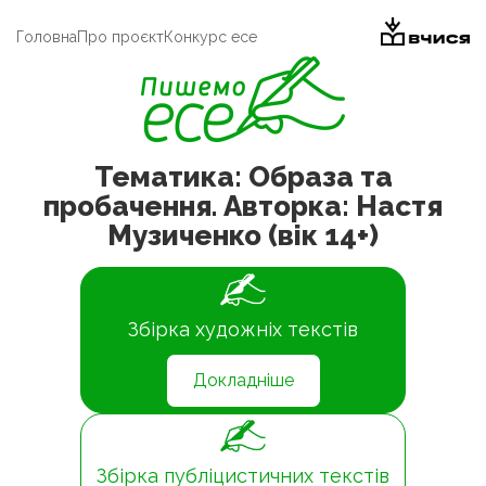
Головна
Про проєкт
Конкурс есе
Тематика: Образа та
пробачення. Авторка: Настя
Музиченко (вік 14+)
Збірка художніх текстів
Докладніше
Збірка публіцистичних текстів