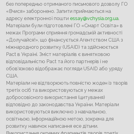
без попередньо отриманого письмового дозволу ГО
«Вчися» заборонено. Запити приймаються на
адресу електронної пошти
essay@vchysia.org.ua
.
Матеріали були підготовлені ГО «Смарт Освіта» в
межах Програми сприяння громадській активності
«Долучайся!», що фінансується Агентством США з
міжнародного розвитку (USAID) та здійснюється
Pact в Україні. Зміст матеріалів є винятковою
відповідальністю Pact та його партнерів і не
обов’язково відображає погляди USAID або уряду
США.
Матеріали не відтворюють повністю жоден із творів
третіх осіб та використовуються у межах
добросовісного використання (цитування)
відповідно до законодавства України. Матеріали
використовуються виключно з навчальною,
освітньою, інформаційною метою, зокрема для
розвитку навичок написання есе дітьми.
Використання окремих фрагментів творів третіх