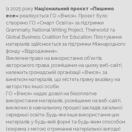
Із 2025 року
Національний проєкт «Пишемо
есе»
реалізується ГО «Вчися». Проєкт було
створено ГО «Смарт Освіта» за підтримки
Grammarly, National Writing Project, Theirworld та
Global Business Coalition for Education. Пілотування
матеріалів здійснюється за підтримки Міжнародного
фонду «Відродження».
Виключне право на використання об’єктів
авторського права, розміщених на цьому веб-сайті,
належить громадській організації «Вчися», за
винятком матеріалів, що містять пряму вказівку на
авторство іншої особи.
ГО «Вчися» надає дозвіл на безоплатне
використання матеріалів, розміщених на веб-сайті,
виключно в навчальному процесі закладів загальної
середньої освіти. Будь-яке інше використання цих
матеріалів у будь-якій формі та будь-яким способом
(зокрема з метою отримання матеріальної вигоди)