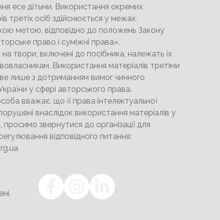
ня есе дітьми. Використання окремих
ів третіх осіб здійснюється у межах,
кою метою, відповідно до положень Закону
торське право і суміжні права».
 на твори, включені до посібника, належать їх
вовласникам. Використання матеріалів третіми
е лише з дотриманням вимог чинного
країни у сфері авторського права.
соба вважає, що її права інтелектуальної
порушені внаслідок використання матеріалів у
, просимо звернутися до організації для
регулювання відповідного питання:
rg.ua
ні.