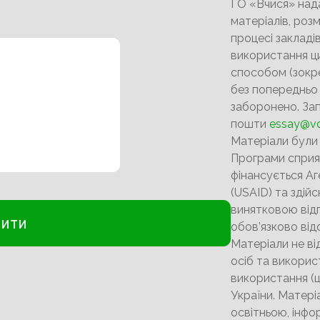
ГО «Вчися» над
матеріалів, роз
процесі закладів
використання ци
способом (зокр
без попередньо
заборонено. За
пошти
essay@vc
Матеріали були
Програми сприя
фінансується А
(USAID) та здійс
винятковою відп
обов’язково ві
Матеріали не ві
осіб та викори
використання (ц
України. Матер
освітньою, інф