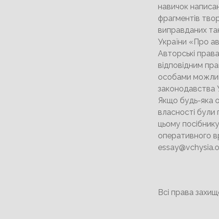
навичок написан
фрагментів твор
виправданих та
України «Про ав
Авторські права
відповідним пра
особами можлив
законодавства У
Якщо будь-яка о
власності були 
цьому посібнику
оперативного в
essay@vchysia.o
Всі права захище