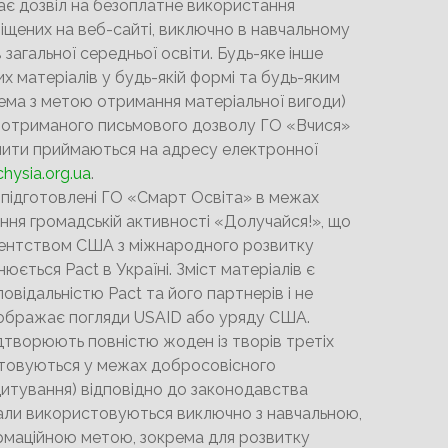
ає дозвіл на безоплатне використання
міщених на веб-сайті, виключно в навчальному
 загальної середньої освіти. Будь-яке інше
х матеріалів у будь-якій формі та будь-яким
ема з метою отримання матеріальної вигоди)
 отриманого письмового дозволу ГО «Вчися»
пити приймаються на адресу електронної
hysia.org.ua
.
 підготовлені ГО «Смарт Освіта» в межах
ння громадській активності «Долучайся!», що
гентством США з міжнародного розвитку
нюється Pact в Україні. Зміст матеріалів є
овідальністю Pact та його партнерів і не
дображає погляди USAID або уряду США.
дтворюють повністю жоден із творів третіх
стовуються у межах добросовісного
итування) відповідно до законодавства
іали використовуються виключно з навчальною,
ормаційною метою, зокрема для розвитку