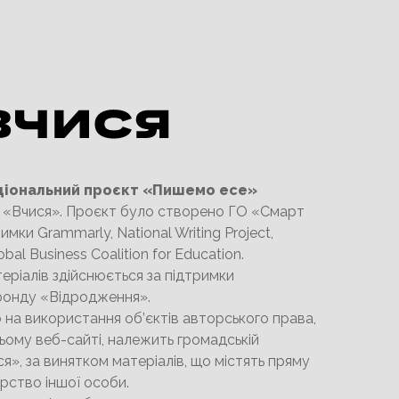
ціональний проєкт «Пишемо есе»
О «Вчися». Проєкт було створено ГО «Смарт
имки Grammarly, National Writing Project,
obal Business Coalition for Education.
еріалів здійснюється за підтримки
онду «Відродження».
на використання об’єктів авторського права,
ьому веб-сайті, належить громадській
ся», за винятком матеріалів, що містять пряму
орство іншої особи.