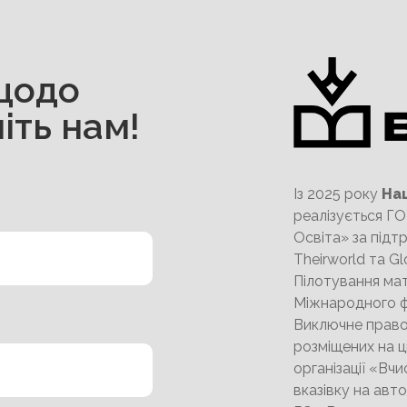
щодо
іть нам!
Із 2025 року
На
реалізується Г
Освіта» за підтр
Theirworld та Gl
Пілотування мат
Міжнародного ф
Виключне право 
розміщених на ц
організації «Вчи
вказівку на авт