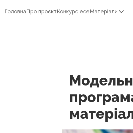
Головна
Про проєкт
Конкурс есе
Матеріали
Модельн
програма
матеріал