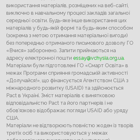
використання матеріалів, розміщених на веб-сайті,
виключно в навчальному процесі закладів загальної
середньої освіти. Будь-яке інше використання цих
матеріалів у будь-якій формі та будь-яким способом
(зокрема з метою отримання матеріальної вигоди)
без попередньо отриманого письмового дозволу ГО
«Вчися» заборонено. Запити приймаються на
адресу електронної пошти
essay@vchysia.org.ua
.
Матеріали були підготовлені ГО «Смарт Освіта» в
межах Програми сприяння громадській активності
«Долучайся!», що фінансується Агентством США з
міжнародного розвитку (USAID) та здійснюється
Pact в Україні. Зміст матеріалів є винятковою
відповідальністю Pact та його партнерів і не
обов’язково відображає погляди USAID або уряду
США.
Матеріали не відтворюють повністю жоден із творів
третіх осіб та використовуються у межах