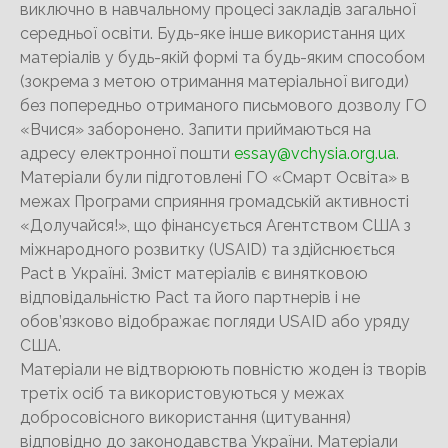
виключно в навчальному процесі закладів загальної
середньої освіти. Будь-яке інше використання цих
матеріалів у будь-якій формі та будь-яким способом
(зокрема з метою отримання матеріальної вигоди)
без попередньо отриманого письмового дозволу ГО
«Вчися» заборонено. Запити приймаються на
адресу електронної пошти
essay@vchysia.org.ua
.
Матеріали були підготовлені ГО «Смарт Освіта» в
межах Програми сприяння громадській активності
«Долучайся!», що фінансується Агентством США з
міжнародного розвитку (USAID) та здійснюється
Pact в Україні. Зміст матеріалів є винятковою
відповідальністю Pact та його партнерів і не
обов’язково відображає погляди USAID або уряду
США.
Матеріали не відтворюють повністю жоден із творів
третіх осіб та використовуються у межах
добросовісного використання (цитування)
відповідно до законодавства України. Матеріали