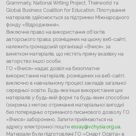
Grammarly, National Writing Project, Theirworld та
Global Business Coalition for Education. Пілотування
матеріалів здійснюється за підтримки Міжнародного
фонду «Відродження».
Виключне право на використання об’єктів
авторського права, розміщених на цьому веб-сайті,
належить громадській організації «Вчися», за
винятком матеріалів, що містять пряму вказівку на
авторство іншої особи.
ГО «Вчися» надає дозвіл на безоплатне
використання матеріалів, розміщених на веб-сайті,
виключно в навчальному процесі закладів загальної
середньої освіти. Будь-яке інше використання цих
матеріалів у будь-якій формі та будь-яким способом
(зокрема з метою отримання матеріальної вигоди)
без попередньо отриманого письмового дозволу ГО
«Вчися» заборонено. Запити приймаються на
адресу електронної пошти
essay@vchysia.org.ua
.
Матеріали були підготовлені ГО «Смарт Освіта» в