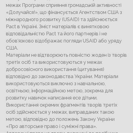
межах Програми сприяння громадській активності
«Долучайся!», що фінансується Агентством США з
міжнародного розвитку (USAID) та здійснюється
Pact в Україні. Зміст матеріалів є винятковою
відповідальністю Pact та його партнерів і не
обов’язково відображає погляди USAID або уряду
США.
Матеріали не відтворюють повністю жоден із творів
третіх осіб та використовуються у межах
добросовісного використання (цитування)
відповідно до законодавства України. Матеріали
використовуються виключно з навчальною,
освітньою, інформаційною метою, зокрема для
розвитку навичок написання есе дітьми.
Використання окремих фрагментів творів третіх
осіб здійснюється у межах, виправданих такою
метою, відповідно до положень Закону України
«Про авторське право і суміжні права».