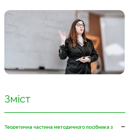
Зміст
Теоретична частина методичного посібника з