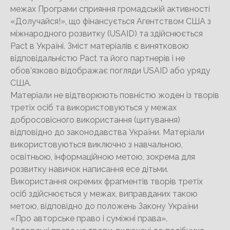
межах Програми сприяння громадській активності
«Долучайся!», що фінансується Агентством США з
міжнародного розвитку (USAID) та здійснюється
Pact в Україні. Зміст матеріалів є винятковою
відповідальністю Pact та його партнерів і не
обов’язково відображає погляди USAID або уряду
США.
Матеріали не відтворюють повністю жоден із творів
третіх осіб та використовуються у межах
добросовісного використання (цитування)
відповідно до законодавства України. Матеріали
використовуються виключно з навчальною,
освітньою, інформаційною метою, зокрема для
розвитку навичок написання есе дітьми.
Використання окремих фрагментів творів третіх
осіб здійснюється у межах, виправданих такою
метою, відповідно до положень Закону України
«Про авторське право і суміжні права».