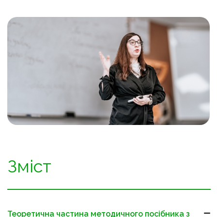
Зміст
Теоретична частина методичного посібника з