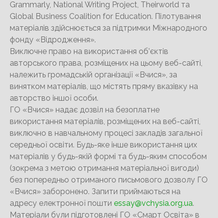
Grammarly, National Writing Project, Theirworld та
Global Business Coalition for Education. Пілотування
матеріалів здійснюється за підтримки Міжнародного
фонду «Відродження».
Виключне право на використання об’єктів
авторського права, розміщених на цьому веб-сайті,
належить громадській організації «Вчися», за
винятком матеріалів, що містять пряму вказівку на
авторство іншої особи.
ГО «Вчися» надає дозвіл на безоплатне
використання матеріалів, розміщених на веб-сайті,
виключно в навчальному процесі закладів загальної
середньої освіти. Будь-яке інше використання цих
матеріалів у будь-якій формі та будь-яким способом
(зокрема з метою отримання матеріальної вигоди)
без попередньо отриманого письмового дозволу ГО
«Вчися» заборонено. Запити приймаються на
адресу електронної пошти
essay@vchysia.org.ua
.
Матеріали були підготовлені ГО «Смарт Освіта» в