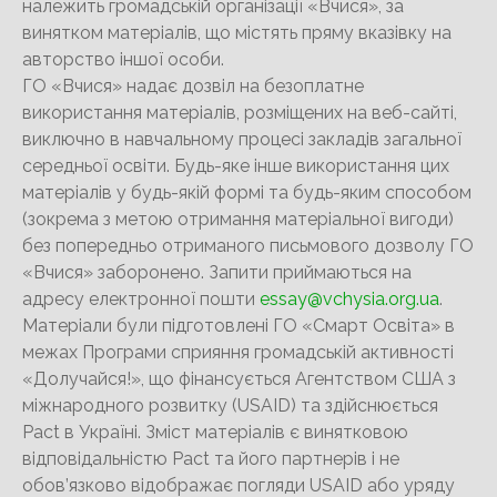
належить громадській організації «Вчися», за
винятком матеріалів, що містять пряму вказівку на
авторство іншої особи.
ГО «Вчися» надає дозвіл на безоплатне
використання матеріалів, розміщених на веб-сайті,
виключно в навчальному процесі закладів загальної
середньої освіти. Будь-яке інше використання цих
матеріалів у будь-якій формі та будь-яким способом
(зокрема з метою отримання матеріальної вигоди)
без попередньо отриманого письмового дозволу ГО
«Вчися» заборонено. Запити приймаються на
адресу електронної пошти
essay@vchysia.org.ua
.
Матеріали були підготовлені ГО «Смарт Освіта» в
межах Програми сприяння громадській активності
«Долучайся!», що фінансується Агентством США з
міжнародного розвитку (USAID) та здійснюється
Pact в Україні. Зміст матеріалів є винятковою
відповідальністю Pact та його партнерів і не
обов’язково відображає погляди USAID або уряду