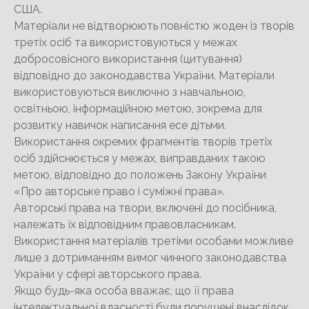
США.
Матеріали не відтворюють повністю жоден із творів
третіх осіб та використовуються у межах
добросовісного використання (цитування)
відповідно до законодавства України. Матеріали
використовуються виключно з навчальною,
освітньою, інформаційною метою, зокрема для
розвитку навичок написання есе дітьми.
Використання окремих фрагментів творів третіх
осіб здійснюється у межах, виправданих такою
метою, відповідно до положень Закону України
«Про авторське право і суміжні права».
Авторські права на твори, включені до посібника,
належать їх відповідним правовласникам.
Використання матеріалів третіми особами можливе
лише з дотриманням вимог чинного законодавства
України у сфері авторського права.
Якщо будь-яка особа вважає, що її права
інтелектуальної власності були порушені внаслідок