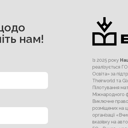
щодо
іть нам!
Із 2025 року
На
реалізується Г
Освіта» за підтр
Theirworld та Gl
Пілотування мат
Міжнародного ф
Виключне право 
розміщених на ц
організації «Вчи
вказівку на авт