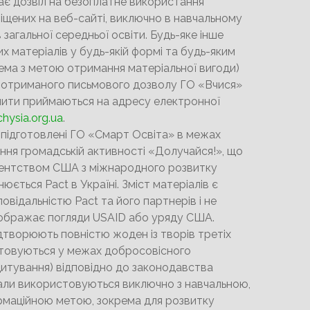
ає дозвіл на безоплатне використання
міщених на веб-сайті, виключно в навчальному
 загальної середньої освіти. Будь-яке інше
х матеріалів у будь-якій формі та будь-яким
ема з метою отримання матеріальної вигоди)
 отриманого письмового дозволу ГО «Вчися»
пити приймаються на адресу електронної
hysia.org.ua
.
 підготовлені ГО «Смарт Освіта» в межах
ння громадській активності «Долучайся!», що
гентством США з міжнародного розвитку
нюється Pact в Україні. Зміст матеріалів є
овідальністю Pact та його партнерів і не
дображає погляди USAID або уряду США.
дтворюють повністю жоден із творів третіх
стовуються у межах добросовісного
итування) відповідно до законодавства
іали використовуються виключно з навчальною,
ормаційною метою, зокрема для розвитку