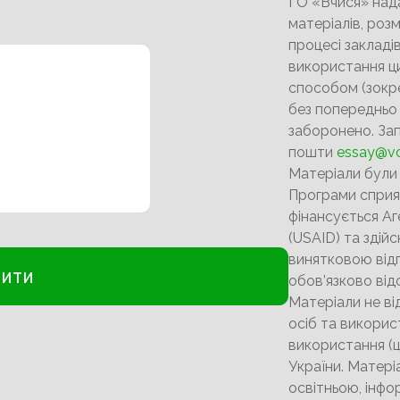
ГО «Вчися» над
матеріалів, роз
процесі закладів
використання ци
способом (зокр
без попередньо
заборонено. За
пошти
essay@vc
Матеріали були
Програми сприя
фінансується А
(USAID) та здійс
винятковою відп
обов’язково ві
Матеріали не ві
осіб та викори
використання (ц
України. Матер
освітньою, інф