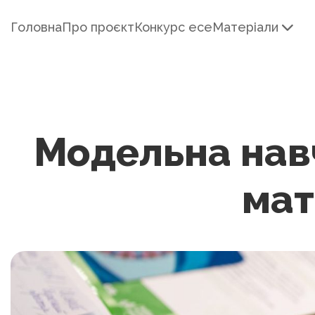
Головна
Про проєкт
Конкурс есе
Матеріали
Модельна нав
мат