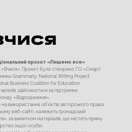
ціональний проєкт «Пишемо есе»
О «Вчися». Проєкт було створено ГО «Смарт
имки Grammarly, National Writing Project,
obal Business Coalition for Education.
еріалів здійснюється за підтримки
онду «Відродження».
на використання об’єктів авторського права,
ьому веб-сайті, належить громадській
ся», за винятком матеріалів, що містять пряму
орство іншої особи.