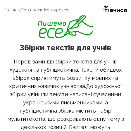
Головна
Про проєкт
Конкурс есе
Збірки текстів для учнів
Перед вами дві збірки текстів для учнів:
художня та публіцистична. Тексти обидвох
збірок сприятимуть розвитку мовних та
критичних навичок учнівства.До художньої
збірки увійшли тексти написані сучасними
українськими письменниками, а
публіцистична збірка містить набір
мультитекстів, що розкривають одну тему з
декількох позицій. Вчителі можуть