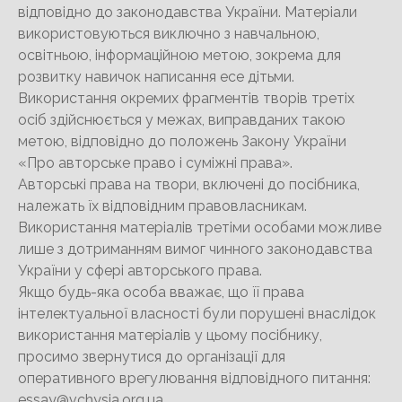
відповідно до законодавства України. Матеріали
використовуються виключно з навчальною,
освітньою, інформаційною метою, зокрема для
розвитку навичок написання есе дітьми.
Використання окремих фрагментів творів третіх
осіб здійснюється у межах, виправданих такою
метою, відповідно до положень Закону України
«Про авторське право і суміжні права».
Авторські права на твори, включені до посібника,
належать їх відповідним правовласникам.
Використання матеріалів третіми особами можливе
лише з дотриманням вимог чинного законодавства
України у сфері авторського права.
Якщо будь-яка особа вважає, що її права
інтелектуальної власності були порушені внаслідок
використання матеріалів у цьому посібнику,
просимо звернутися до організації для
оперативного врегулювання відповідного питання:
essay@vchysia.org.ua