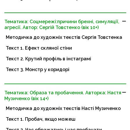
Тематика: Соцмережі:причини брехні, симуляції,
агресії. Автор: Сергій Товстенко (вік 10+)
Методичка до художніх текстів Сергія Товстенка
Текст 1. Ефект скляної стіни
Текст 2. Крутий профіль в інстаграмі
Текст 3. Монстр у коридорі
Тематика: Образа та пробачення. Авторка: Настя
Музиченко (вік 14+)
Методичка до художніх текстів Насті Музиченко
Текст 1. Пробач, якщо можеш
Текст 2. Час ображатись і час пробачати