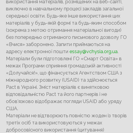
використання матеріалів, розміщених на веб-сайті,
виключно в навчальному процесі закладів загальної
середньої освіти. Будь-яке інше використання цих
матеріалів у будь-якій формі та будь-яким способом
(зокрема з метою отримання матеріальної вигоди)
без попередньо отриманого письмового дозволу ГО
«Вчися» заборонено. Запити приймаються на
адресу електронної пошти
essay@vchysia.org.ua
.
Матеріали були підготовлені ГО «Смарт Освіта» в
межах Програми сприяння громадській активності
«Долучайся!», що фінансується Агентством США з
міжнародного розвитку (USAID) та здійснюється
Pact в Україні. Зміст матеріалів є винятковою
відповідальністю Pact та його партнерів і не
обов’язково відображає погляди USAID або уряду
США.
Матеріали не відтворюють повністю жоден із творів
третіх осіб та використовуються у межах
добросовісного використання (цитування)