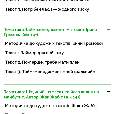
Текст 3. Потрібен час. І — жодного тиску
Тематика:Тайм-менеджмент. Авторка: Ірина
Громова (вік 14+)
Методичка до художніх текстів Ірини Громової
Текст 1.Таймер для пейзажу
Текст 2. По-перше, треба мати план
Текст 3. Тайм-менеджмент «нейтральний»
Тематика: Штучний інтелект та його вплив на
майбутнє. Автор: Жак Жабʼє ( вік 14+)
Методичка до художніх текстів Жака Жабʼє