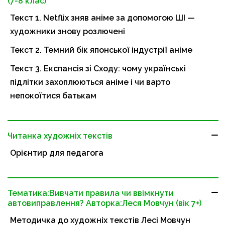
(7-8 клас)
Текст 1. Netflix зняв аніме за допомогою ШІ —
художники знову розлючені
Текст 2. Темний бік японської індустрії аніме
Текст 3. Експансія зі Сходу: чому українські
підлітки захоплюються аніме і чи варто
непокоїтися батькам
Читанка художніх текстів
Орієнтир для педагога
Тематика:Вивчати правила чи ввімкнути
автовиправлення? Авторка:Леся Мовчун (вік 7+)
Методичка до художніх текстів Лесі Мовчун