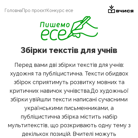
Головна
Про проєкт
Конкурс есе
Збірки текстів для учнів
Перед вами дві збірки текстів для учнів:
художня та публіцистична. Тексти обидвох
збірок сприятимуть розвитку мовних та
критичних навичок учнівства.До художньої
збірки увійшли тексти написані сучасними
українськими письменниками, а
публіцистична збірка містить набір
мультитекстів, що розкривають одну тему з
декількох позицій. Вчителі можуть