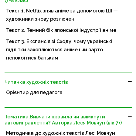
(7-8 клас)
Текст 1. Netflix зняв аніме за допомогою ШІ —
художники знову розлючені
Текст 2. Темний бік японської індустрії аніме
Текст 3. Експансія зі Сходу: чому українські
підлітки захоплюються аніме і чи варто
непокоїтися батькам
Читанка художніх текстів
Орієнтир для педагога
Тематика:Вивчати правила чи ввімкнути
автовиправлення? Авторка:Леся Мовчун (вік 7+)
Методичка до художніх текстів Лесі Мовчун