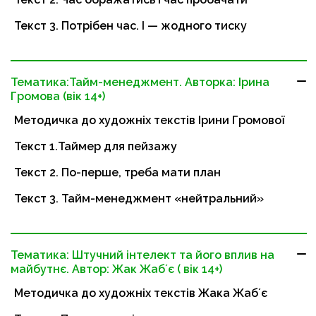
Текст 3. Потрібен час. І — жодного тиску
Тематика:Тайм-менеджмент. Авторка: Ірина
Громова (вік 14+)
Методичка до художніх текстів Ірини Громової
Текст 1.Таймер для пейзажу
Текст 2. По-перше, треба мати план
Текст 3. Тайм-менеджмент «нейтральний»
Тематика: Штучний інтелект та його вплив на
майбутнє. Автор: Жак Жабʼє ( вік 14+)
Методичка до художніх текстів Жака Жабʼє