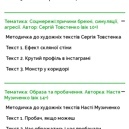
Тематика: Соцмережі:причини брехні, симуляції,
агресії. Автор: Сергій Товстенко (вік 10+)
Методичка до художніх текстів Сергія Товстенка
Текст 1. Ефект скляної стіни
Текст 2. Крутий профіль в інстаграмі
Текст 3. Монстр у коридорі
Тематика: Образа та пробачення. Авторка: Настя
Музиченко (вік 14+)
Методичка до художніх текстів Насті Музиченко
Текст 1. Пробач, якщо можеш
Текст 2. Час ображатись і час пробачати