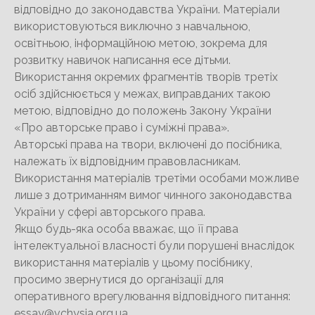
відповідно до законодавства України. Матеріали
використовуються виключно з навчальною,
освітньою, інформаційною метою, зокрема для
розвитку навичок написання есе дітьми.
Використання окремих фрагментів творів третіх
осіб здійснюється у межах, виправданих такою
метою, відповідно до положень Закону України
«Про авторське право і суміжні права».
Авторські права на твори, включені до посібника,
належать їх відповідним правовласникам.
Використання матеріалів третіми особами можливе
лише з дотриманням вимог чинного законодавства
України у сфері авторського права.
Якщо будь-яка особа вважає, що її права
інтелектуальної власності були порушені внаслідок
використання матеріалів у цьому посібнику,
просимо звернутися до організації для
оперативного врегулювання відповідного питання:
essay@vchysia.org.ua