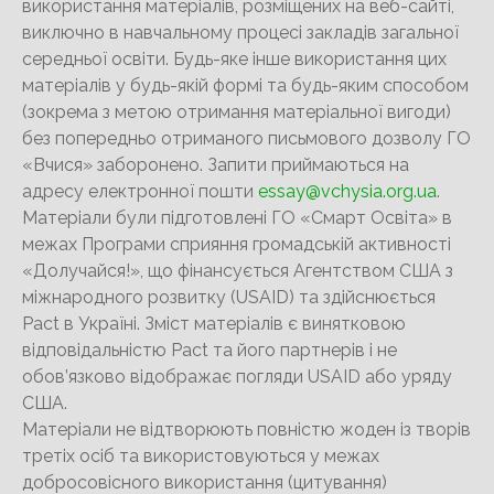
використання матеріалів, розміщених на веб-сайті,
виключно в навчальному процесі закладів загальної
середньої освіти. Будь-яке інше використання цих
матеріалів у будь-якій формі та будь-яким способом
(зокрема з метою отримання матеріальної вигоди)
без попередньо отриманого письмового дозволу ГО
«Вчися» заборонено. Запити приймаються на
адресу електронної пошти
essay@vchysia.org.ua
.
Матеріали були підготовлені ГО «Смарт Освіта» в
межах Програми сприяння громадській активності
«Долучайся!», що фінансується Агентством США з
міжнародного розвитку (USAID) та здійснюється
Pact в Україні. Зміст матеріалів є винятковою
відповідальністю Pact та його партнерів і не
обов’язково відображає погляди USAID або уряду
США.
Матеріали не відтворюють повністю жоден із творів
третіх осіб та використовуються у межах
добросовісного використання (цитування)