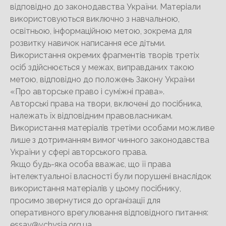
відповідно до законодавства України. Матеріали
використовуються виключно з навчальною,
освітньою, інформаційною метою, зокрема для
розвитку навичок написання есе дітьми.
Використання окремих фрагментів творів третіх
осіб здійснюється у межах, виправданих такою
метою, відповідно до положень Закону України
«Про авторське право і суміжні права».
Авторські права на твори, включені до посібника,
належать їх відповідним правовласникам.
Використання матеріалів третіми особами можливе
лише з дотриманням вимог чинного законодавства
України у сфері авторського права.
Якщо будь-яка особа вважає, що її права
інтелектуальної власності були порушені внаслідок
використання матеріалів у цьому посібнику,
просимо звернутися до організації для
оперативного врегулювання відповідного питання:
essay@vchysia.org.ua