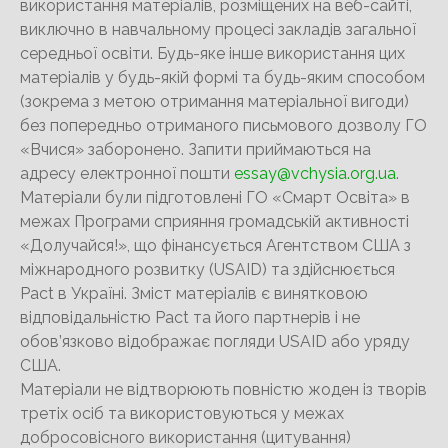
використання матеріалів, розміщених на веб-сайті,
виключно в навчальному процесі закладів загальної
середньої освіти. Будь-яке інше використання цих
матеріалів у будь-якій формі та будь-яким способом
(зокрема з метою отримання матеріальної вигоди)
без попередньо отриманого письмового дозволу ГО
«Вчися» заборонено. Запити приймаються на
адресу електронної пошти
essay@vchysia.org.ua
.
Матеріали були підготовлені ГО «Смарт Освіта» в
межах Програми сприяння громадській активності
«Долучайся!», що фінансується Агентством США з
міжнародного розвитку (USAID) та здійснюється
Pact в Україні. Зміст матеріалів є винятковою
відповідальністю Pact та його партнерів і не
обов’язково відображає погляди USAID або уряду
США.
Матеріали не відтворюють повністю жоден із творів
третіх осіб та використовуються у межах
добросовісного використання (цитування)