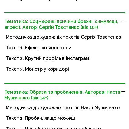
Тематика: Соцмережі:причини брехні, симуляції,
агресії. Автор: Сергій Товстенко (вік 10+)
Методичка до художніх текстів Сергія Товстенка
Текст 1. Ефект скляної стіни
Текст 2. Крутий профіль в інстаграмі
Текст 3. Монстр у коридорі
Тематика: Образа та пробачення. Авторка: Настя
Музиченко (вік 14+)
Методичка до художніх текстів Насті Музиченко
Текст 1. Пробач, якщо можеш
Текст 2. Час ображатись і час пробачати