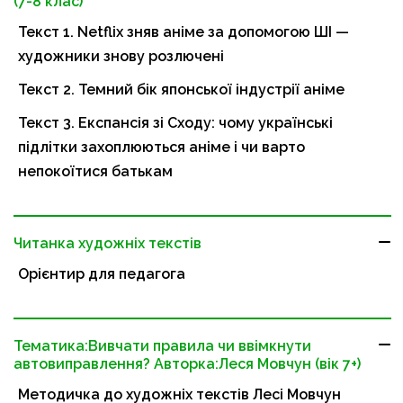
(7-8 клас)
Текст 1. Netflix зняв аніме за допомогою ШІ —
художники знову розлючені
Текст 2. Темний бік японської індустрії аніме
Текст 3. Експансія зі Сходу: чому українські
підлітки захоплюються аніме і чи варто
непокоїтися батькам
Читанка художніх текстів
Орієнтир для педагога
Тематика:Вивчати правила чи ввімкнути
автовиправлення? Авторка:Леся Мовчун (вік 7+)
Методичка до художніх текстів Лесі Мовчун