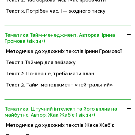
Текст 3. Потрібен час. І — жодного тиску
Тематика:Тайм-менеджмент. Авторка: Ірина
Громова (вік 14+)
Методичка до художніх текстів Ірини Громової
Текст 1.Таймер для пейзажу
Текст 2. По-перше, треба мати план
Текст 3. Тайм-менеджмент «нейтральний»
Тематика: Штучний інтелект та його вплив на
майбутнє. Автор: Жак Жабʼє ( вік 14+)
Методичка до художніх текстів Жака Жабʼє