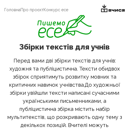
Головна
Про проєкт
Конкурс есе
Збірки текстів для учнів
Перед вами дві збірки текстів для учнів:
художня та публіцистична. Тексти обидвох
збірок сприятимуть розвитку мовних та
критичних навичок учнівства.До художньої
збірки увійшли тексти написані сучасними
українськими письменниками, а
публіцистична збірка містить набір
мультитекстів, що розкривають одну тему з
декількох позицій. Вчителі можуть