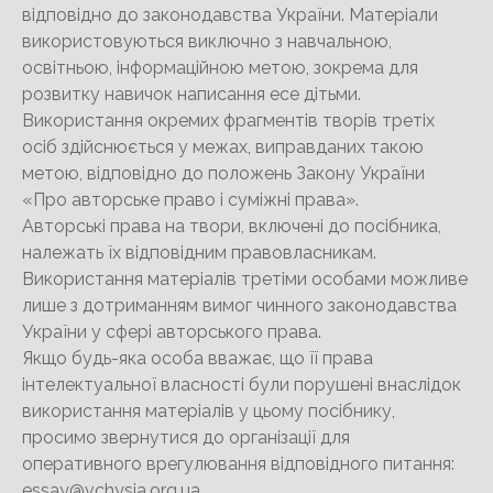
відповідно до законодавства України. Матеріали
використовуються виключно з навчальною,
освітньою, інформаційною метою, зокрема для
розвитку навичок написання есе дітьми.
Використання окремих фрагментів творів третіх
осіб здійснюється у межах, виправданих такою
метою, відповідно до положень Закону України
«Про авторське право і суміжні права».
Авторські права на твори, включені до посібника,
належать їх відповідним правовласникам.
Використання матеріалів третіми особами можливе
лише з дотриманням вимог чинного законодавства
України у сфері авторського права.
Якщо будь-яка особа вважає, що її права
інтелектуальної власності були порушені внаслідок
використання матеріалів у цьому посібнику,
просимо звернутися до організації для
оперативного врегулювання відповідного питання:
essay@vchysia.org.ua