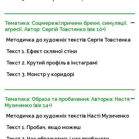
Тематика: Соцмережі:причини брехні, симуляції,
агресії. Автор: Сергій Товстенко (вік 10+)
Методичка до художніх текстів Сергія Товстенка
Текст 1. Ефект скляної стіни
Текст 2. Крутий профіль в інстаграмі
Текст 3. Монстр у коридорі
Тематика: Образа та пробачення. Авторка: Настя
Музиченко (вік 14+)
Методичка до художніх текстів Насті Музиченко
Текст 1. Пробач, якщо можеш
Текст 2. Час ображатись і час пробачати