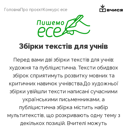
Головна
Про проєкт
Конкурс есе
Збірки текстів для учнів
Перед вами дві збірки текстів для учнів:
художня та публіцистична. Тексти обидвох
збірок сприятимуть розвитку мовних та
критичних навичок учнівства.До художньої
збірки увійшли тексти написані сучасними
українськими письменниками, а
публіцистична збірка містить набір
мультитекстів, що розкривають одну тему з
декількох позицій. Вчителі можуть