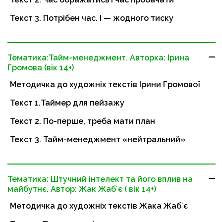
Текст 3. Потрібен час. І — жодного тиску
Тематика:Тайм-менеджмент. Авторка: Ірина
Громова (вік 14+)
Методичка до художніх текстів Ірини Громової
Текст 1.Таймер для пейзажу
Текст 2. По-перше, треба мати план
Текст 3. Тайм-менеджмент «нейтральний»
Тематика: Штучний інтелект та його вплив на
майбутнє. Автор: Жак Жабʼє ( вік 14+)
Методичка до художніх текстів Жака Жабʼє