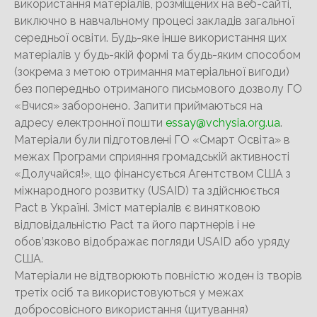
використання матеріалів, розміщених на веб-сайті,
виключно в навчальному процесі закладів загальної
середньої освіти. Будь-яке інше використання цих
матеріалів у будь-якій формі та будь-яким способом
(зокрема з метою отримання матеріальної вигоди)
без попередньо отриманого письмового дозволу ГО
«Вчися» заборонено. Запити приймаються на
адресу електронної пошти
essay@vchysia.org.ua
.
Матеріали були підготовлені ГО «Смарт Освіта» в
межах Програми сприяння громадській активності
«Долучайся!», що фінансується Агентством США з
міжнародного розвитку (USAID) та здійснюється
Pact в Україні. Зміст матеріалів є винятковою
відповідальністю Pact та його партнерів і не
обов’язково відображає погляди USAID або уряду
США.
Матеріали не відтворюють повністю жоден із творів
третіх осіб та використовуються у межах
добросовісного використання (цитування)