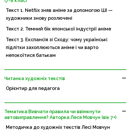
(7-8 клас)
Текст 1. Netflix зняв аніме за допомогою ШІ —
художники знову розлючені
Текст 2. Темний бік японської індустрії аніме
Текст 3. Експансія зі Сходу: чому українські
підлітки захоплюються аніме і чи варто
непокоїтися батькам
Читанка художніх текстів
Орієнтир для педагога
Тематика:Вивчати правила чи ввімкнути
автовиправлення? Авторка:Леся Мовчун (вік 7+)
Методичка до художніх текстів Лесі Мовчун